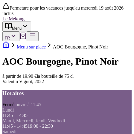
Fermeture pour les vacances jusqu'au mercredi 19 août 2026
inclus
Le Mekong
Menu
FR
Menu sur place
AOC Bourgogne, Pinot Noir
AOC Bourgogne, Pinot Noir
à partir de 19,90 €
la bouteille de 75 cl
Valentin Vignot, 2022
Horaires
Fermé
ouvre à 11:45
Lundi
11:45 - 14:45
Mardi, Mercredi, Jeudi, Vendredi
11:45 - 14:45
19:00 - 22:30
Samedi