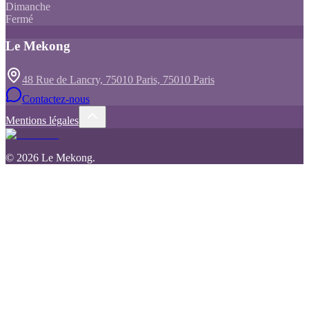
Dimanche
Fermé
Le Mekong
48 Rue de Lancry, 75010 Paris, 75010 Paris
Contactez-nous
Mentions légales
©
2026
Le Mekong
.